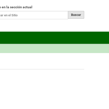
r
o en la sección actual
ueda Avanzada…