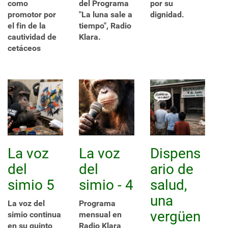
como
del Programa
por su
promotor por
"La luna sale a
dignidad.
el fin de la
tiempo", Radio
cautividad de
Klara.
cetáceos
La voz
La voz
Dispens
del
del
ario de
simio 5
simio - 4
salud,
una
La voz del
Programa
vergüen
simio continua
mensual en
en su quinto
Radio Klara