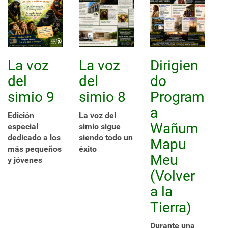
La voz
La voz
Dirigien
del
del
do
simio 9
simio 8
Program
a
Edición
La voz del
Wañum
especial
simio sigue
dedicado a los
siendo todo un
Mapu
más pequeños
éxito
Meu
y jóvenes
(Volver
a la
Tierra)
Durante una