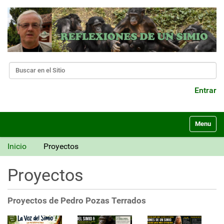
Buscar
Búsqueda Avanzada…
Entrar
N
Toggle nav
a
v
Inicio
Proyectos
e
g
Proyectos
a
c
i
Proyectos de Pedro Pozas Terrados
ó
n