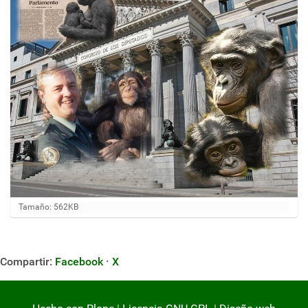
H
Tamaño: 562KB
a
g
a
c
Compartir:
Facebook
·
X
l
i
c
a