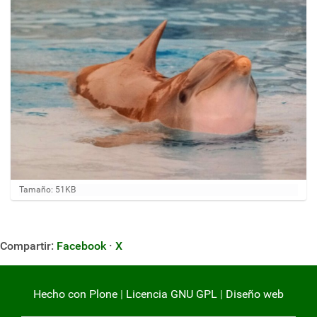
H
Tamaño: 51KB
a
g
a
c
Compartir:
Facebook
·
X
l
i
c
a
Hecho con Plone
|
Licencia GNU GPL
|
Diseño web
q
u