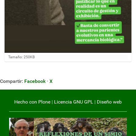
H
Tamaño: 250KB
a
g
a
c
Compartir:
Facebook
·
X
l
i
c
a
Hecho con Plone
|
Licencia GNU GPL
|
Diseño web
q
u
í
p
a
r
a