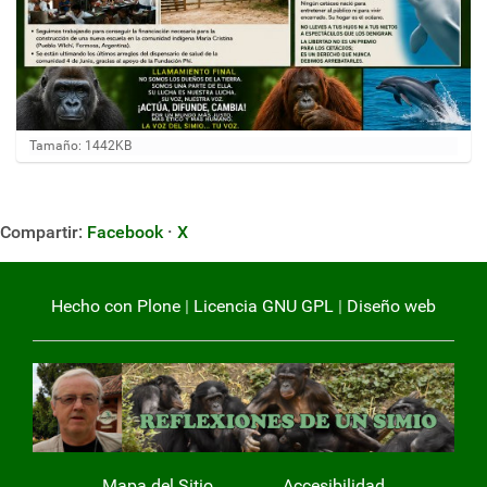
H
Tamaño: 1442KB
a
g
a
c
Compartir:
Facebook
·
X
l
i
c
a
Hecho con Plone
|
Licencia GNU GPL
|
Diseño web
q
u
í
p
a
r
a
v
e
r
Mapa del Sitio
Accesibilidad