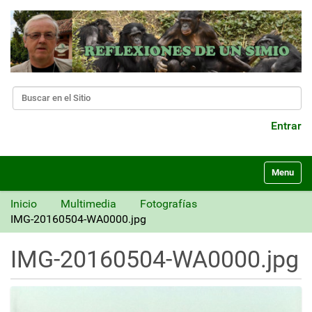
Buscar
Búsqueda Avanzada…
Entrar
N
Toggle nav
a
v
Inicio
Multimedia
Fotografías
e
IMG-20160504-WA0000.jpg
g
a
IMG-20160504-WA0000.jpg
c
i
ó
n