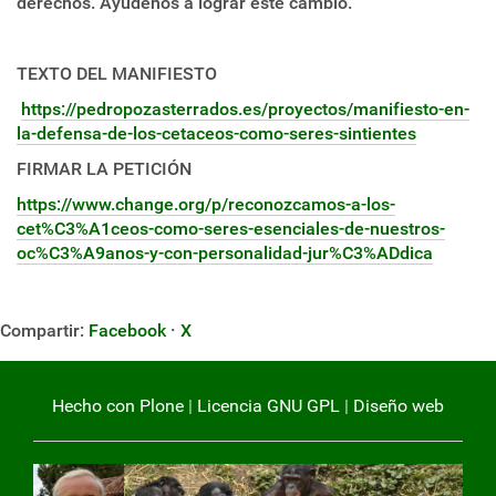
derechos. Ayúdenos a lograr este cambio.
TEXTO DEL MANIFIESTO
https://pedropozasterrados.es/proyectos/manifiesto-en-
la-defensa-de-los-cetaceos-como-seres-sintientes
FIRMAR LA PETICIÓN
https://www.change.org/p/reconozcamos-a-los-
cet%C3%A1ceos-como-seres-esenciales-de-nuestros-
oc%C3%A9anos-y-con-personalidad-jur%C3%ADdica
Compartir:
Facebook
·
X
Hecho con Plone
|
Licencia GNU GPL
|
Diseño web