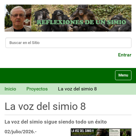
Buscar
Búsqueda Avanzada…
Entrar
N
Toggle nav
a
v
Inicio
Proyectos
La voz del simio 8
e
g
La voz del simio 8
a
c
i
La voz del simio sigue siendo todo un éxito
ó
n
02/julio/2026.-