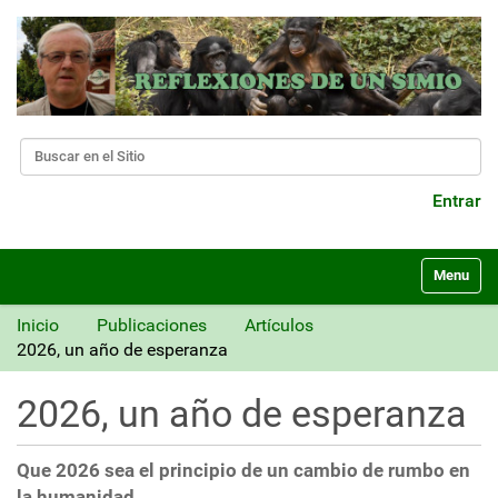
Buscar
Búsqueda Avanzada…
Entrar
N
Toggle nav
a
v
Inicio
Publicaciones
Artículos
e
2026, un año de esperanza
g
a
2026, un año de esperanza
c
i
ó
Que 2026 sea el principio de un cambio de rumbo en
n
la humanidad.