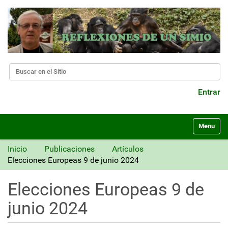
Buscar
Búsqueda Avanzada…
Entrar
N
Toggle nav
a
v
Inicio
Publicaciones
Artículos
e
Elecciones Europeas 9 de junio 2024
g
a
Elecciones Europeas 9 de
c
i
junio 2024
ó
n