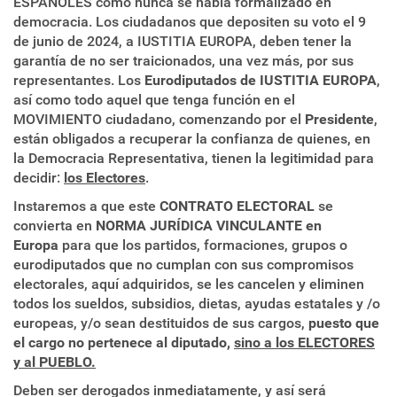
ESPAÑOLES como nunca se había formalizado en
democracia. Los ciudadanos que depositen su voto el 9
de junio de 2024, a IUSTITIA EUROPA, deben tener la
garantía de no ser traicionados, una vez más, por sus
representantes. Los
Eurodiputados de IUSTITIA EUROPA
,
así como todo aquel que tenga función en el
MOVIMIENTO ciudadano, comenzando por el
Presidente
,
están obligados a recuperar la confianza de quienes, en
la Democracia Representativa, tienen la legitimidad para
decidir:
los Electores
.
Instaremos a que este
CONTRATO ELECTORAL
se
convierta en
NORMA JURÍDICA VINCULANTE en
Europa
para que los partidos, formaciones, grupos o
eurodiputados que no cumplan con sus compromisos
electorales, aquí adquiridos, se les cancelen y eliminen
todos los sueldos, subsidios, dietas, ayudas estatales y /o
europeas, y/o sean destituidos de sus cargos,
puesto que
el cargo no pertenece al diputado,
sino a los ELECTORES
y al PUEBLO.
Deben ser derogados inmediatamente, y así será