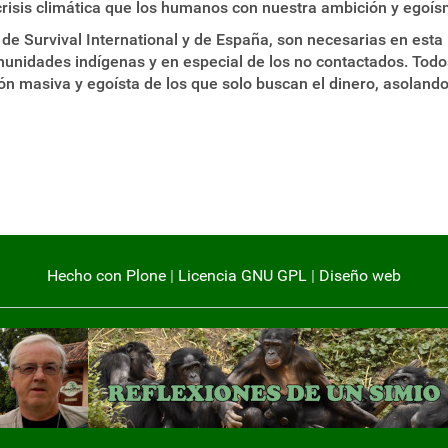
 crisis climática que los humanos con nuestra ambición y ego
e Survival International y de España, son necesarias en est
munidades indígenas y en especial de los no contactados. To
ción masiva y egoísta de los que solo buscan el dinero, asolan
Hecho con Plone
|
Licencia GNU GPL
|
Diseño web