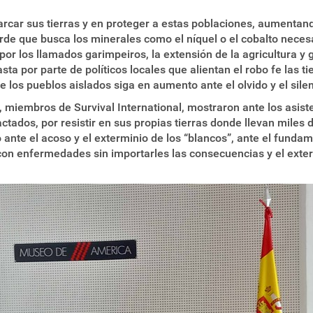
car sus tierras y en proteger a estas poblaciones, aumentando 
de que busca los minerales como el níquel o el cobalto necesar
por los llamados garimpeiros, la extensión de la agricultura y 
asta por parte de políticos locales que alientan el robo fe las t
e los pueblos aislados siga en aumento ante el olvido y el sile
 miembros de Survival International, mostraron ante los asi
ctados, por resistir en sus propias tierras donde llevan mile
o ante el acoso y el exterminio de los “blancos”, ante el fund
o con enfermedades sin importarles las consecuencias y el ext