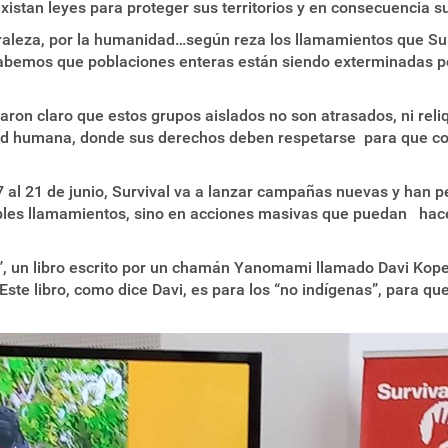
stan leyes para proteger sus territorios y en consecuencia su
turaleza, por la humanidad…según reza los llamamientos que Su
abemos que poblaciones enteras están siendo exterminadas por
ron claro que estos grupos aislados no son atrasados, ni rel
idad humana, donde sus derechos deben respetarse para que c
 al 21 de junio, Survival va a lanzar campañas nuevas y han 
les llamamientos, sino en acciones masivas que puedan hacer
lo”, un libro escrito por un chamán Yanomami llamado Davi Kop
ste libro, como dice Davi, es para los “no indígenas”, para que