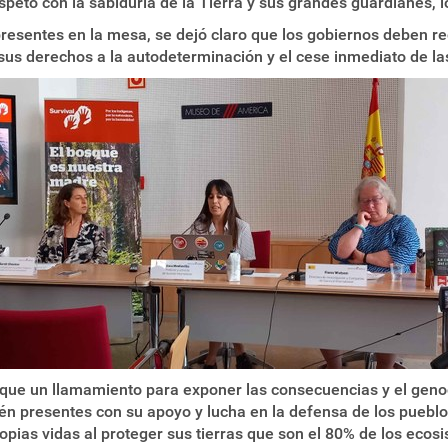
speto con la sabiduría de la Tierra y sus grandes guardianes, 
presentes en la mesa, se dejó claro que los gobiernos deben rec
 sus derechos a la autodeterminación y el cese inmediato de l
oque un llamamiento para exponer las consecuencias y el genoc
én presentes con su apoyo y lucha en la defensa de los puebl
opias vidas al proteger sus tierras que son el 80% de los ecos