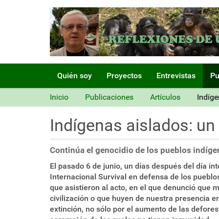
N
Quién soy
Proyectos
Entrevistas
Pu
a
v
Inicio
Publicaciones
Artículos
Indíge
e
g
Indígenas aislados: un 
a
c
i
Continúa el genocidio de los pueblos indíg
ó
n
El pasado 6 de junio, un días después del día in
Internacional Survival en defensa de los puebl
que asistieron al acto, en el que denunció que
civilización o que huyen de nuestra presencia e
extinción, no sólo por el aumento de las defore