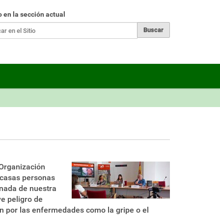
r
o en la sección actual
ueda Avanzada…
 Organización
scasas personas
 nada de nuestra
ve peligro de
én por las enfermedades como la gripe o el