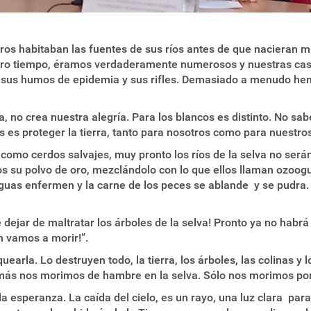
ros habitaban las fuentes de sus ríos antes de que nacieran m
otro tiempo, éramos verdaderamente numerosos y nuestras ca
n sus humos de epidemia y sus rifles. Demasiado a menudo hemo
ga, no crea nuestra alegría. Para los blancos es distinto. No sa
 es proteger la tierra, tanto para nosotros como para nuestros 
omo cerdos salvajes, muy pronto los ríos de la selva no será
os su polvo de oro, mezclándolo con lo que ellos llaman ozoogu
guas enfermen y la carne de los peces se ablande y se pudra. S
 dejar de maltratar los árboles de la selva! Pronto ya no hab
n vamos a morir!”.
earla. Lo destruyen todo, la tierra, los árboles, las colinas y
más nos morimos de hambre en la selva. Sólo nos morimos po
 esperanza. La caída del cielo, es un rayo, una luz clara para