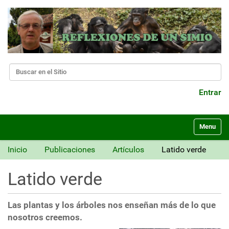
Buscar
Búsqueda Avanzada…
Entrar
N
Toggle nav
a
v
Inicio
Publicaciones
Artículos
Latido verde
e
g
Latido verde
a
c
i
Las plantas y los árboles nos enseñan más de lo que
ó
nosotros creemos.
n